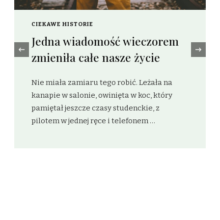
CIEKAWE HISTORIE
Algorytm na kawę z mlekiem
‹
On stworzył profil w przypływie rozpaczy,
która nie była głośna, ale uporczywa, jak
szum lodówki w pustym mieszkaniu. Marek,
czterdzieści osiem lat, inżynier po
niewesołym …