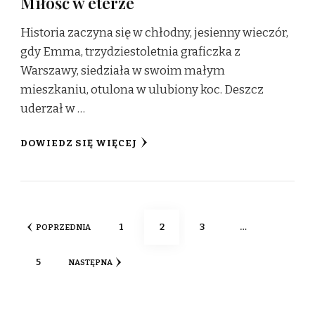
Miłość w eterze
Historia zaczyna się w chłodny, jesienny wieczór,
gdy Emma, trzydziestoletnia graficzka z
Warszawy, siedziała w swoim małym
mieszkaniu, otulona w ulubiony koc. Deszcz
uderzał w …
DOWIEDZ SIĘ WIĘCEJ
Stronicowanie
STRONA
STRONA
STRONA
1
2
3
…
POPRZEDNIA
wpisów
STRONA
5
NASTĘPNA