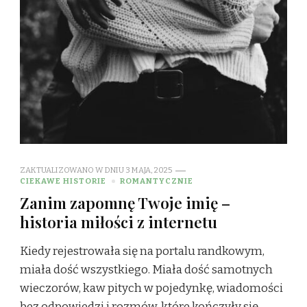
ZAKTUALIZOWANO W DNIU
3 MAJA, 2025
CIEKAWE HISTORIE
ROMANTYCZNIE
Zanim zapomnę Twoje imię –
historia miłości z internetu
Kiedy rejestrowała się na portalu randkowym,
miała dość wszystkiego. Miała dość samotnych
wieczorów, kaw pitych w pojedynkę, wiadomości
bez odpowiedzi i rozmów, które kończyły się …