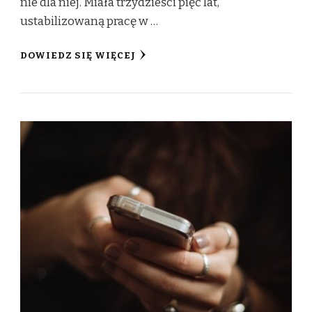
nie dla niej. Miała trzydzieści pięć lat,
ustabilizowaną pracę w …
DOWIEDZ SIĘ WIĘCEJ