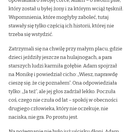
opowiadała o swojej córce, Adam – o swoim psie,
który został u byłej żony i za którym wciąż tęsknił.
Wspomnienia, które mogłyby zaboleć, tutaj
stawały się tylko częścią ich historii, której nie
trzeba się wstydzić.
Zatrzymali się na chwilę przy małym placu, gdzie
dzieci jeździły jeszcze na hulajnogach, a para
starszych ludzi karmiła gołębie. Adam spojrzał
na Monikę i powiedział cicho: „Wiesz, naprawdę
cieszę się, że cię poznałem”. Ona odpowiedziała
tylko: „Ja też”, ale jej głos zadrżał lekko. Poczuła
coś, czego nie czuła od lat – spokój w obecności
drugiego człowieka, który nie oczekuje, nie
naciska, nie gra. Po prostu jest.
Na pożegnanie nie było już uścisku dłoni. Adam