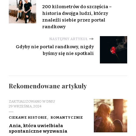
200 kilometrów do szczęścia –
historia dwojga ludzi, którzy
znaleźli siebie przez portal
randkowy
NASTĘPNY ARTYKUŁ
Gdyby nie portal randkowy, nigdy
byśmy się nie spotkali
Rekomendowane artykuły
ZAKTUALIZOWANO W DNIU
29 WRZEŚNIA, 2024
CIEKAWE HISTORIE
ROMANTYCZNIE
Ania, która uwielbiała
spontaniczne wyzwania