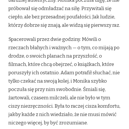
bardziej autentyczny. Monika poczuła ulgę, że nie
próbował się odmładzać na siłę. Przywitali się
ciepło, ale bez przesadnej poufałości. Jak ludzie,
którzy dobrze się znają, ale widzą się pierwszy raz.
Spacerowali przez dwie godziny. Mówili o
rzeczach błahych i ważnych — o tym, co mijają po
drodze, o swoich planach na przyszłość, o
filmach, które chcą obejrzeć, o książkach, które
poruszyły ich ostatnio. Adam potrafił słuchać, nie
tylko czekać na swoją kolej, i Monika szybko
poczuła się przy nim swobodnie. Śmiali się,
żartowali, czasem milczeli, ale nie było w tym
ciszy niezręczności. Była to raczej cisza komfortu,
jakby każde z nich wiedziało, że nie musi mówić
niczego więcej, by być zrozumiane.