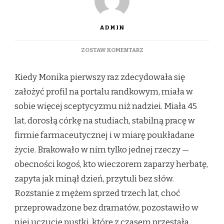
ADMIN
DO
ZOSTAW KOMENTARZ
MIĘDZY
SŁOWAMI
Kiedy Monika pierwszy raz zdecydowała się
I
SPOJRZENIAMI:
założyć profil na portalu randkowym, miała w
POCZĄTEK
sobie więcej sceptycyzmu niż nadziei. Miała 45
CZEGOŚ
WIĘCEJ
lat, dorosłą córkę na studiach, stabilną pracę w
firmie farmaceutycznej i w miarę poukładane
życie. Brakowało w nim tylko jednej rzeczy —
obecności kogoś, kto wieczorem zaparzy herbatę,
zapyta jak minął dzień, przytuli bez słów.
Rozstanie z mężem sprzed trzech lat, choć
przeprowadzone bez dramatów, pozostawiło w
niej uczucie pustki, które z czasem przestała