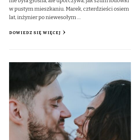
nie była głośna, ale uporczywa, jak szum lodówki
w pustym mieszkaniu. Marek, czterdzieści osiem
lat, inżynier po niewesołym …
DOWIEDZ SIĘ WIĘCEJ