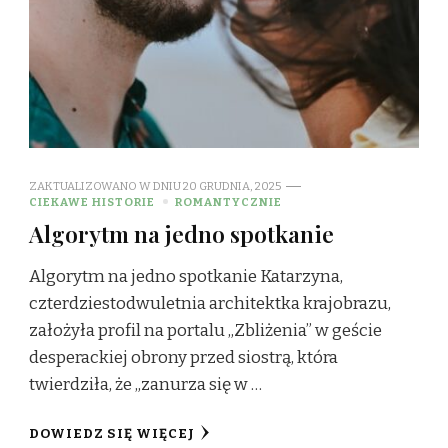
ZAKTUALIZOWANO W DNIU
20 GRUDNIA, 2025
CIEKAWE HISTORIE
ROMANTYCZNIE
Algorytm na jedno spotkanie
Algorytm na jedno spotkanie Katarzyna,
czterdziestodwuletnia architektka krajobrazu,
założyła profil na portalu „Zbliżenia” w geście
desperackiej obrony przed siostrą, która
twierdziła, że „zanurza się w …
DOWIEDZ SIĘ WIĘCEJ