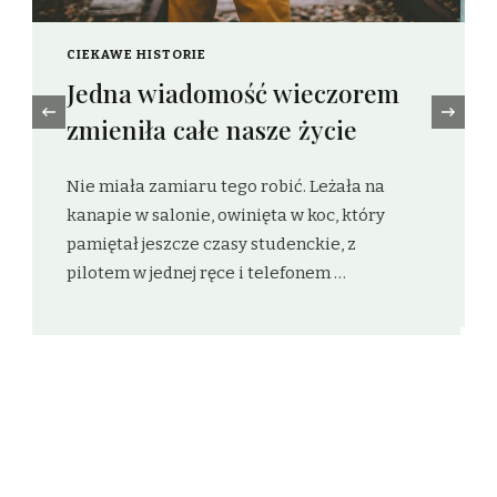
CIEKAWE HISTORIE
Algorytm na kawę z mlekiem
‹
On stworzył profil w przypływie rozpaczy,
która nie była głośna, ale uporczywa, jak
szum lodówki w pustym mieszkaniu. Marek,
czterdzieści osiem lat, inżynier po
niewesołym …