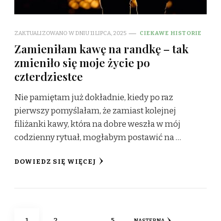
ZAKTUALIZOWANO W DNIU
11 LIPCA, 2025
CIEKAWE HISTORIE
Zamieniłam kawę na randkę – tak
zmieniło się moje życie po
czterdziestce
Nie pamiętam już dokładnie, kiedy po raz
pierwszy pomyślałam, że zamiast kolejnej
filiżanki kawy, która na dobre weszła w mój
codzienny rytuał, mogłabym postawić na …
DOWIEDZ SIĘ WIĘCEJ
Stronicowanie
STRONA
STRONA
STRONA
1
2
…
5
NASTĘPNA