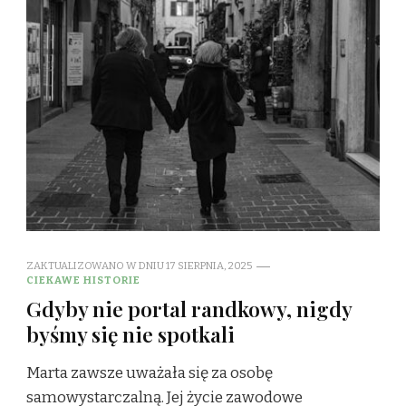
ZAKTUALIZOWANO W DNIU
17 SIERPNIA, 2025
CIEKAWE HISTORIE
Gdyby nie portal randkowy, nigdy
byśmy się nie spotkali
Marta zawsze uważała się za osobę
samowystarczalną. Jej życie zawodowe