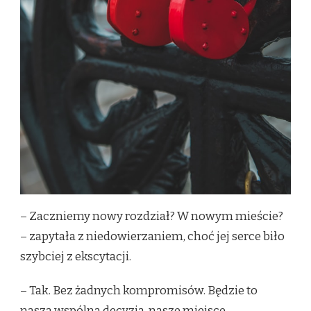
– Zaczniemy nowy rozdział? W nowym mieście?
– zapytała z niedowierzaniem, choć jej serce biło
szybciej z ekscytacji.
– Tak. Bez żadnych kompromisów. Będzie to
nasza wspólna decyzja, nasze miejsce –