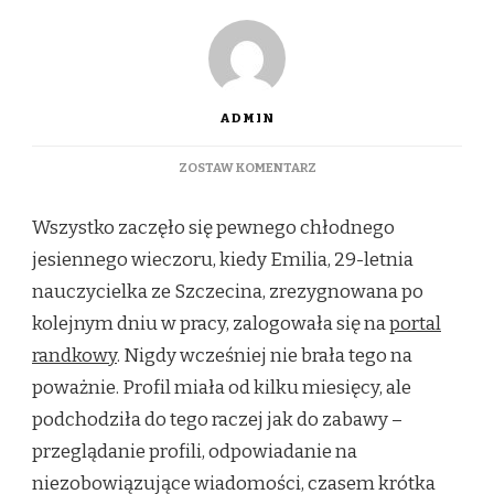
ADMIN
DO
ZOSTAW KOMENTARZ
WSZYSTKO
ZACZĘŁO
Wszystko zaczęło się pewnego chłodnego
SIĘ
PEWNEGO
jesiennego wieczoru, kiedy Emilia, 29-letnia
CHŁODNEGO
nauczycielka ze Szczecina, zrezygnowana po
JESIENNEGO
WIECZORU
kolejnym dniu w pracy, zalogowała się na
portal
randkowy
. Nigdy wcześniej nie brała tego na
poważnie. Profil miała od kilku miesięcy, ale
podchodziła do tego raczej jak do zabawy –
przeglądanie profili, odpowiadanie na
niezobowiązujące wiadomości, czasem krótka