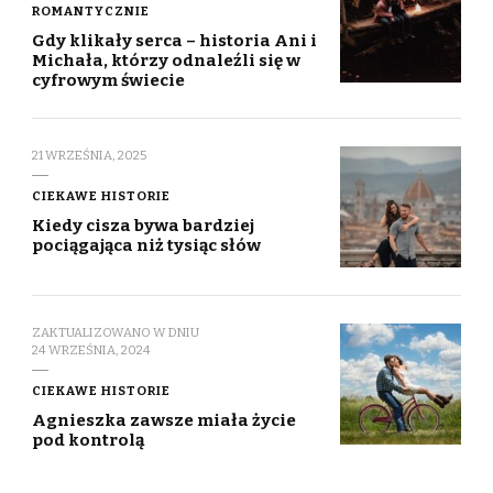
ROMANTYCZNIE
Gdy klikały serca – historia Ani i
Michała, którzy odnaleźli się w
cyfrowym świecie
21 WRZEŚNIA, 2025
CIEKAWE HISTORIE
Kiedy cisza bywa bardziej
pociągająca niż tysiąc słów
ZAKTUALIZOWANO W DNIU
24 WRZEŚNIA, 2024
CIEKAWE HISTORIE
Agnieszka zawsze miała życie
pod kontrolą